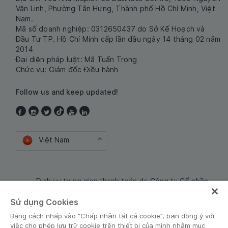
Văn Linh, Phường Tân Hưng, Thành phố Hồ Chí Minh, Việt
Nam.
Mã số doanh nghiệp: 0312650437 do Sở Kế Hoạch và
Đầu Tư TP. Hồ Chí Minh cấp lần đầu ngày 14 tháng 02 năm
2014
Đại diện pháp luật: Mã Tuấn Trọng
Chức vụ: Giám đốc Điều hành
Follow us and keep updated!
Việt Nam
Dịch vụ trung gian thanh toán do Công ty Cổ phần
Công nghệ và Dịch Vụ Moca cung cấp. Mã số doanh
Sử dụng Cookies
nghiệp: 0106254974
Bằng cách nhấp vào “Chấp nhận tất cả cookie”, bạn đồng ý với
việc cho phép lưu trữ cookie trên thiết bị của mình nhằm mục