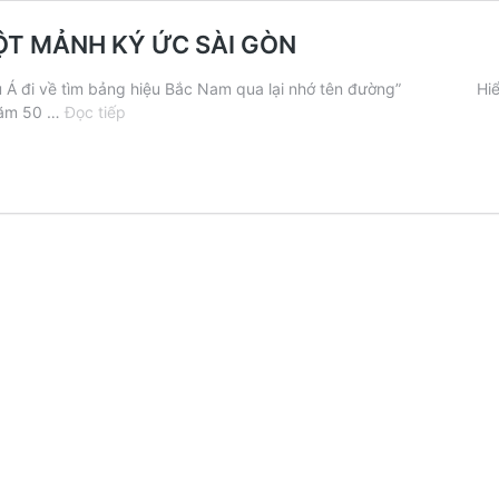
ỘT MẢNH KÝ ỨC SÀI GÒN
g Âu Á đi về tìm bảng hiệu Bắc Nam qua lại nhớ tên đường” Hiển
[TPHCM]
 năm 50 …
Đọc tiếp
THẠCH
CHÈ
HIỂN
KHÁNH
–
MỘT
MẢNH
KÝ
ỨC
SÀI
GÒN