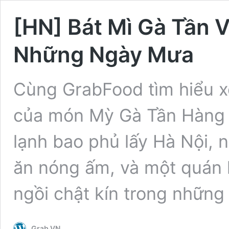
[HN] Bát Mì Gà Tần
Những Ngày Mưa
Cùng GrabFood tìm hiểu 
của món Mỳ Gà Tần Hàng 
lạnh bao phủ lấy Hà Nội, 
ăn nóng ấm, và một quán l
ngồi chật kín trong nhữn
Grab VN