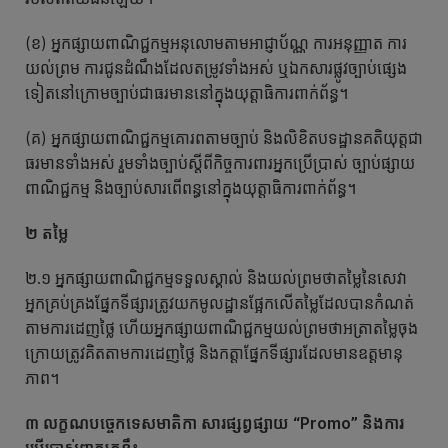
(ខ) អ្នកផ្សាយពាណិជ្ជកម្មអនុលោមតាមអាជ្ញាប័ណ្ណ ការអនុញ្ញាត ការ
យល់ព្រម ការជូនដំណឹងដែលតម្រូវទាំងអស់ ឬឯកសារផ្លូវច្បាប់ផ្សេង
ទៀតនៅក្រោមច្បាប់ជាធរមាននៅក្នុងយុត្តាធិការពាក់ព័ន្ធ។
(គ) អ្នកផ្សាយពាណិជ្ជកម្មគោរពតាមច្បាប់ និងលិខិតបទដ្ឋានគតិយុត្តជា
ធរមានទាំងអស់ រួមទាំងច្បាប់ស្ដីពីកិច្ចការពារអ្នកប្រើប្រាស់ ច្បាប់ផ្សាយ
ពាណិជ្ជកម្ម និងច្បាប់សារពើពន្ធនៅក្នុងយុត្តាធិការពាក់ព័ន្ធ។
២ តម្លៃ
២.១ អ្នកផ្សាយពាណិជ្ជកម្មទទួលស្គាល់ និងយល់ព្រមថាតម្លៃនៃសេវា
អ្នកគ្រប់គ្រងផ្នែកទីផ្សារត្រូវយកមូលដ្ឋានផ្អែកលើតម្លៃដែលបានកំណត់
តាមការដេញថ្លៃ ហើយអ្នកផ្សាយពាណិជ្ជកម្មយល់ព្រមថាអត្រាតម្លៃចុង
ក្រោយត្រូវគិតតាមការដេញថ្លៃ និងកត្តាផ្នែកទីផ្សារដែលមានឧត្តមានុ
ភាព។
៣ លក្ខណបច្ចេកទេស
មាតិកា សារផ្សព្វផ្សាយ
“Promo”
និងការ