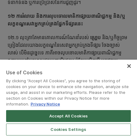
ទំនាក់ទំនង ឬការប្រើប្រាស់នៃការជួញដូរ។
១២ ការ
រំលាយ
និងការលុបចោលមាតិកាផ្សាយពាណិជ្ជកម្ម និង/ឬ
លក្ខខណ្ឌសេវាអ្នកគ្រប់គ្រង
ផ្នែក
ទីផ្សារនេះ
១២.១ លុះត្រាតែមានគោលការណ៍ណែនាំរបស់
ហ្គ្រេប
និង/ឬកិច្ចព្រម
ព្រៀងដែលយោងលក្ខខណ្ឌនៃសេវាអ្នកគ្រប់គ្រងទីផ្សារ ចែងច្បាស់
លាស់ បើមិនដូច្នេះទេ ភាគីអាចលុបចោលមាតិកាផ្សាយពាណិជ្ជកម្ម
ណាមួយនៅមុនពេលផ្សាយពាណិជ្ជកម្ម ប៉ុន្តែប្រសិនបើ អ្នកផ្សាយ
ពាណិជ្ជកម្មលុបចោលមាតិកាផ្សាយពាណិជ្ជកម្មបន្ទាប់ពីកាលបរិច្ឆេទ
Use of Cookies
កំណត់ ដែលផ្តល់ដោយ
ហ្គ្រេប
នោះអ្នកផ្សាយពាណិជ្ជកម្មនឹងទទួល
By clicking “Accept All Cookies”, you agree to the storing of
ខុសត្រូវចំពោះថ្លៃលុបចោលណាមួយដែលបានទំនាក់ទំនងដោយ
cookies on your device to enhance site navigation, analyze site
ហ្គ្រេប
ទៅកាន់អ្នកផ្សាយពាណិជ្ជកម្ម ហើយមាតិកាផ្សាយពាណិជ្ជកម្ម
usage, and assist in our marketing efforts. Please refer to the
section on Cookies within our Privacy Notice for more
អាចនៅតែត្រូវបានផ្សាយ។ អ្នកផ្សាយពាណិជ្ជកម្មត្រូវតែផ្ដល់ប្រសិទ្ធិភាព
information.
Privacy Notice
លើការលុបចោលមាតិកាផ្សាយពាណិជ្ជកម្ម (i) គឺលើអនឡាញតាមរយៈ
គណនីរបស់អ្នកផ្សាយពាណិជ្ជកម្ម ប្រសិនបើមុខងារមានដំណើរការ (ii)
Accept All Cookies
ប្រសិនបើមុខងារនេះមិនមានដំណើរការទេ គឺដោយមានការជូនដំណឹង
ទៅកាន់
ហ្គ្រេប
តាមរយៈអ៊ីមែលទៅកាន់តំណាងគណនីរបស់អ្នកផ្សាយ
Cookies Settings
ពាណិជ្ជកម្ម ឬ (iii) ប្រសិនបើមុខងារនេះមិនមានដំណើរការ ហើយអ្នក