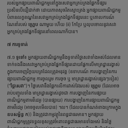
របស់អ្នកផ្សាយពាណិជ្ជកម្មនៅក្នុងសេវាអ្នកគ្រប់គ្រងផ្នែកទីផ្សារ
ប្រសិនបើជឿជាក់ថា ដោយភាពសុចរិតស្មោះត្រង់ អ្នកផ្សាយពាណិជ្ជកម្ម
បំពានលក្ខខណ្ឌនៃសេវាអ្នកគ្រប់គ្រងផ្នែកទីផ្សារនេះ ឬគោលការណ៍
ណែនាំរបស់
ហ្គ្រេប
ណាមួយ ហើយ (ii) កែប្រែ ឬលុបចោលនូវសេវា
អ្នកគ្រប់គ្រងផ្នែកទីផ្សារនៅពេលណាក៏បាន។
៧ ការទូទាត់
៧.១
ទូទៅ
៖
អ្នក​ផ្សាយ​ពាណិជ្ជកម្ម​នឹងទូទាត់ថ្លៃសេវា​ទាំង​អស់​ដែលមាន
ទាក់ទង​នឹង​សេវា​អ្នក​គ្រប់​គ្រងផ្នែក​ទីផ្សារ​ដោយ​ផ្អែក​លើ​មាត្រដ្ឋានរង្វាស់
ក្នុងការចេញ​វិក្កយបត្រ​ដែលត្រូវអនុវត្ត (ឧទាហរណ៍ ការ​បង្ហាញនៃ​ការ​
ផ្សាយ​ពាណិជ្ជកម្ម ការ​ចូល​រួម ការ​ចុច ឬ មាត្រដ្ឋាន​រង្វាស់​ផ្សេងៗ​ទៀត)
(“
ថ្លៃសេវា
”)។ ថ្លៃសេវានឹងផ្អែកលើការវាស់វែងរបស់
ហ្គ្រេប
(ដែលអាច
រាប់បញ្ចូលទាំង មាត្រដ្ឋានរង្វាស់ដូចជា ការបង្ហាញនៃការផ្សាយ
ពាណិជ្ជកម្មតាមវីដេអូ (បានផ្សាយ) ការបង្ហាញនៃការផ្សាយពាណិជ្ជកម្ម
តាមវីដេអូ (អាចចូលមើលបាន) ។ល។ (ដែលបានកំណត់ខាងក្រោមក្នុង
ឧបសម្ព័ន្ធ ក
)) និងត្រូវជាកម្មវត្ថុនៃពន្ធជាធរមាន។ អ្នកផ្សាយ
ពាណិជ្ជកម្មត្រូវទទួលខុសត្រូវចំពោះពន្ធជាធរមានទាំងអស់ និងថ្លៃ