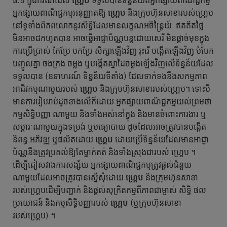
៨.១ ក្នុងករណីដែល
ហ្គ្រេប
ទទួលបានទិន្នន័យពីអ្នកផ្សាយពាណិជ្ជកម្ម
អ្នកផ្សាយពាណិជ្ជកម្មអនុញ្ញាតឱ្យ
ហ្គ្រេប
និងក្រុមហ៊ុនសាខារបស់ហ្គ្រេប
នៅទូទាំងពិភពលោកនូវសិទ្ធិដែលមានលក្ខណអចិន្ដ្រៃយ៍ ឥតគិតថ្លៃ
មិនអាចដកហូតបាន អាចធ្វើអាជ្ញាប័ណ្ណបន្ដដោយសេរី មិនផ្តាច់មុខក្នុង
ការប្រើប្រាស់ កែប្រែ បកប្រែ សិក្សាឡើងវិញ រុះរើ បង្កើតឡើងវិញ បំបែក
បញ្ចូលគ្នា ចងក្រង ចម្លង ឬបង្កើតស្នាដៃចម្លងឡើងវិញលើទិន្នន័យដែល
ទទួលបាន (ឧទាហរណ៍ ទិន្នន័យទីតាំង) ដែលទាក់ទងនឹងសកម្មភាព
អាជីវកម្មណាមួយរបស់
ហ្គ្រេប
និងក្រុមហ៊ុនសាខារបស់ហ្គ្រេប។ ទោះបី
មានការរៀបរាប់ដូចខាងលើក៏ដោយ អ្នកផ្សាយពាណិជ្ជកម្មយល់ព្រមថា
កម្មសិទ្ធិបញ្ញា ណាមួយ និងទាំងអស់នៅក្នុង និងមានចំពោះការងារ ឬ
សម្ភារៈណាមួយក្នុងទម្រង់ ឬមធ្យោបាយ ដូចដែលអាចត្រូវបានបង្កើត
និពន្ធ អភិវឌ្ឍ ឬផលិតដោយ
ហ្គ្រេប
ដោយប្រើទិន្នន័យដែលមានអាជ្ញា
ប័ណ្ណនឹងត្រូវប្រគល់ឱ្យតែម្នាក់គត់ និងទាំងស្រុងជារបស់ ហ្គ្រេប ។
ដើម្បីជៀសវាងការសង្ស័យ អ្នកផ្សាយពាណិជ្ជកម្មត្រូវផ្តល់ជំនួយ
ណាមួយដែលអាចត្រូវបានស្នើសុំដោយ
ហ្គ្រេប
និងក្រុមហ៊ុនសាខា
របស់ហ្គ្រេបដើម្បីបញ្ជាក់ និងផ្ដល់សុក្រិតកម្មពីភាពជាម្ចាស់ សិទ្ធិ ផល
ប្រយោជន៍ និងកម្មសិទ្ធិបញ្ញារបស់
ហ្គ្រេប
(ឬក្រុមហ៊ុនសាខា
របស់ហ្គ្រេប) ។