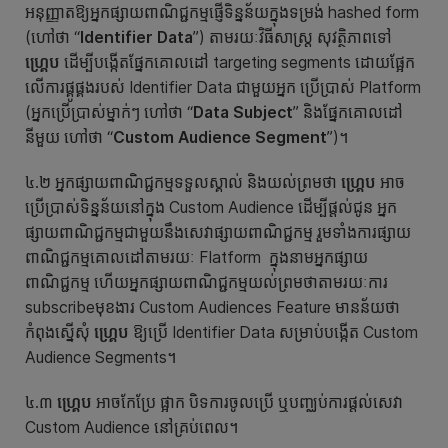
អនុញ្ញាតឱ្យអ្នកផ្សាយពាណិជ្ជកម្មផ្ញើទិន្នន័យក្នុងទម្រង់ hashed form
(ហៅថា “
Identifier Data
”) តាមរយៈវិធីសាស្ត្រ សុវត្ថិភាពទៅ
ហ្គ្រេប
ដើម្បីបង្កើតផ្នែកគោលដៅ targeting segments ដោយផ្អែក
លើការផ្គូផ្គងរបស់ Identifier Data ជាមួយអ្នក ប្រើប្រាស់ Platform
(អ្នកប្រើប្រាស់ម្នាក់ៗ ហៅថា “
Data Subject
” និងផ្នែកគោលដៅ
នីមួយ ហៅថា “
Custom Audience Segment
”)។​
៤.២ អ្នកផ្សាយពាណិជ្ជកម្មទទួលស្គាល់ និងយល់ព្រមថា
ហ្គ្រេប
អាច
ប្រើប្រាស់ទិន្នន័យនៅក្នុង Custom Audience ដើម្បីផ្តល់ជូន អ្នក
ផ្សាយពាណិជ្ជកម្មជាមួយនឹងសេវាផ្សាយពាណិជ្ជកម្ម រួមទាំងការផ្សាយ
ពាណិជ្ជកម្មគោលដៅតាមរយៈ Flatform ក្នុងនាមអ្នកផ្សាយ
ពាណិជ្ជកម្ម ហើយអ្នកផ្សាយពាណិជ្ជកម្មយល់ព្រមថាតាមរយៈការ
subscribeមុខងារ Custom Audiences Feature មានន័យថា
កំពុងស្នើសុំ
ហ្គ្រេប
ឱ្យប្រើ Identifier Data សម្រាប់បង្កើត Custom
Audience Segments។
៤.៣
ហ្គ្រេប
អាចកែប្រែ ផ្អាក បិទការចូលប្រើ ឬបញ្ឈប់ការផ្តល់សេវា
Custom Audience នៅគ្រប់ពេល។