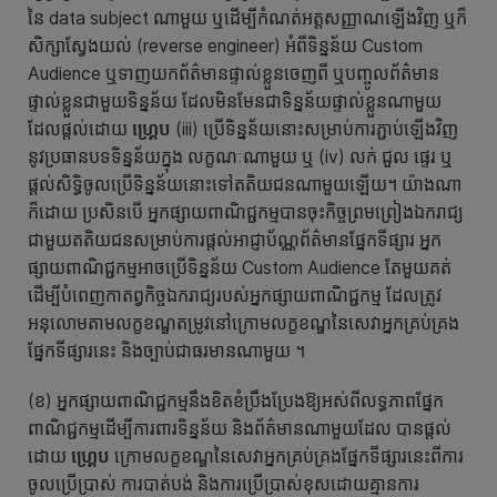
នៃ data subject ណាមួយ ឬដើម្បីកំណត់អត្តសញ្ញាណឡើងវិញ ឬក៏
សិក្សាស្វែងយល់ (reverse engineer) អំពីទិន្នន័យ Custom
Audience ឬទាញយកព័ត៌មានផ្ទាល់ខ្លួនចេញពី ឬបញ្ចូលព័ត៌មាន
ផ្ទាល់ខ្លួនជាមួយទិន្នន័យ ដែលមិនមែនជាទិន្នន័យផ្ទាល់ខ្លួនណាមួយ
ដែលផ្តល់ដោយ
ហ្គ្រេប
(iii) ប្រើទិន្នន័យនោះសម្រាប់ការភ្ជាប់ឡើងវិញ
នូវប្រធានបទទិន្នន័យក្នុង លក្ខណៈណាមួយ ឬ (iv) លក់ ជួល ផ្ទេរ ឬ
ផ្តល់សិទ្ធិចូលប្រើទិន្នន័យនោះទៅតតិយជនណាមួយឡើយ។ យ៉ាងណា
ក៏ដោយ ប្រសិនបើ អ្នកផ្សាយពាណិជ្ជកម្មបានចុះកិច្ចព្រមព្រៀងឯករាជ្យ
ជាមួយតតិយជនសម្រាប់ការផ្តល់អាជ្ញាប័ណ្ណព័ត៌មានផ្នែកទីផ្សារ អ្នក
ផ្សាយពាណិជ្ជកម្មអាចប្រើទិន្នន័យ Custom Audience តែមួយគត់
ដើម្បីបំពេញកាតព្វកិច្ចឯករាជ្យរបស់អ្នកផ្សាយពាណិជ្ជកម្ម ដែលត្រូវ
អនុលោមតាមលក្ខខណ្ឌតម្រូវនៅក្រោមលក្ខខណ្ឌនៃសេវាអ្នកគ្រប់គ្រង
ផ្នែកទីផ្សារនេះ និងច្បាប់ជាធរមានណាមួយ ។
(ខ) អ្នកផ្សាយពាណិជ្ជកម្មនឹងខិតខំប្រឹងប្រែងឱ្យអស់ពីលទ្ធភាពផ្នែក
ពាណិជ្ជកម្មដើម្បីការពារទិន្នន័យ និងព័ត៌មានណាមួយដែល បានផ្តល់
ដោយ
ហ្គ្រេប
ក្រោមលក្ខខណ្ឌនៃសេវាអ្នកគ្រប់គ្រងផ្នែកទីផ្សារនេះពីការ
ចូលប្រើប្រាស់ ការបាត់បង់ និងការប្រើប្រាស់ខុសដោយគ្មានការ