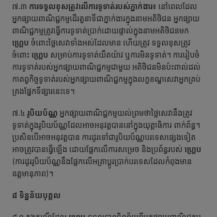
៧.៣
ការទទួល
ខុសត្រូវលើការទូទាត់របស់ភ្នាក់ងារ
៖
នៅពេលដែល
អ្នកផ្សាយពាណិជ្ជកម្មដើរតួនាទីជាភ្នាក់ងារក្នុងនាមអតិថិជន អ្នកផ្សាយ
ពាណិជ្ជកម្មត្រូវធ្វើការទូទាត់ប្រាក់ដោយផ្ទាល់ក្នុងនាមអតិថិជនមក
ហ្គ្រេប
ចំពោះថ្លៃសេវាទាំងអស់ដែលមាន ហើយត្រូវ ទទួលខុសត្រូវ
ចំពោះ
ហ្គ្រេប
សម្រាប់ការទូទាត់យឺតយ៉ាវ ឬការមិនទូទាត់។ ការរៀបចំ
ការទូទាត់របស់អ្នកផ្សាយពាណិជ្ជកម្មជាមួយ អតិថិជនមិនប៉ះពាល់ដល់
កាតព្វកិច្ចទូទាត់របស់អ្នកផ្សាយពាណិជ្ជកម្មក្នុងលក្ខខណ្ឌសេវាអ្នកគ្រប់
គ្រងផ្នែកទីផ្សារនេះទេ។
៧.៤
រូបិយប័ណ្ណ
អ្នកផ្សាយពាណិជ្ជកម្មយល់ព្រមថាថ្លៃសេវានឹងត្រូវ
ទូទាត់ក្នុងរូបិយប័ណ្ណដែលអាចអនុវត្តបាននៅក្នុងយុត្តាធិការ ពាក់ព័ន្ធ។
ប្រសិនបើអាចអនុវត្តបាន ការដូរទៅជារូបិយប័ណ្ណបរទេសផ្សេងទៀត
អាចត្រូវបានធ្វើឡើង ដោយផ្អែកលើការសម្រេច និងប្រព័ន្ធរបស់
ហ្គ្រេប
(ការដូររូបិយប័ណ្ណនឹងផ្អែកលើអត្រាប្តូរប្រាក់បរទេសដែលកំពុងមាន
ឧត្តមានុភាព)។
៨ ទិន្នន័យបុគ្គល