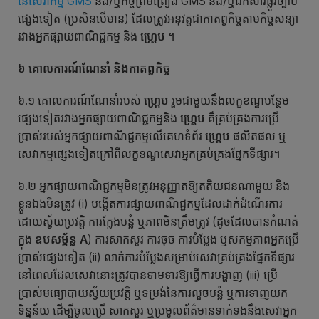
នៃសេវាកម្ម GMS
និង/ឬកិច្ចព្រមព្រៀង GMS និង/ឬឯកសារផ្លូវច្បាប់
ផ្សេងទៀត (ប្រសិនបើមាន) ដែលត្រូវអនុវត្តជាកាតព្វកិច្ចតាមកិច្ចសន្យា
រវាងអ្នកផ្សាយពាណិជ្ជកម្ម និង
ហ្គ្រេប
។
៦ គោល
ការណ៍ណែនាំ
និងកាតព្វកិច្ច
៦.១ គោលការណ៍ណែនាំរបស់
ហ្គ្រេប
រួមជាមួយនឹងលក្ខខណ្ឌបន្ថែម
ផ្សេងទៀតរវាងអ្នកផ្សាយពាណិជ្ជកម្មនិង
ហ្គ្រេប
គឺគ្រប់គ្រងការប្រើ
ប្រាស់របស់អ្នកផ្សាយពាណិជ្ជកម្មលើគេហទំព័រ
ហ្គ្រេប
ផលិតផល ឬ
សេវាកម្មផ្សេងទៀតក្រៅពីលក្ខខណ្ឌសេវាអ្នកគ្រប់គ្រងផ្នែកទីផ្សារ។
៦.២ អ្នកផ្សាយពាណិជ្ជកម្មមិនត្រូវអនុញ្ញាតឱ្យតតិយជនណាមួយ និង
ខ្លួនឯងមិនត្រូវ (i) បង្កើតការផ្សាយពាណិជ្ជកម្មដែលដាក់ដំណើរការ
ដោយស្វ័យប្រវត្តិ ការក្លែងបន្លំ ឬភាពមិនត្រឹមត្រូវ (ដូចដែលបានកំណត់
ក្នុង
ឧបសម្ព័ន្ធ A
) ការសាកសួរ ការចុច ការបំប្លែង ឬសកម្មភាពអ្នកប្រើ
ប្រាស់ផ្សេងទៀត (ii) លាក់ការបំប្លែងសម្រាប់សេវាគ្រប់គ្រងផ្នែកទីផ្សារ
នៅពេលដែលសេវានោះត្រូវបានទាមទារឱ្យធ្វើការបង្ហាញ (iii) ប្រើ
ប្រាស់មធ្យោបាយស្វ័យប្រវត្តិ ឬទម្រង់នៃការលួចបន្លំ ឬការទាញយក
ទិន្នន័យ ដើម្បីចូលប្រើ សាកសួរ ឬប្រមូលព័ត៌មានទាក់ទងនឹងសេវាអ្នក