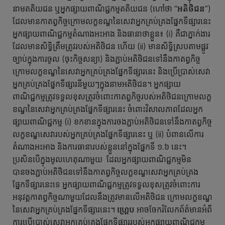
នាមតតិយជន ឬអ្នកផ្សាយពាណិជ្ជកម្មតតិយជន (ហៅថា “
អតិថិជន
”)
ដែលមានកាតព្វកិច្ចក្រោមលក្ខខណ្ឌនៃសេវាអ្នកគ្រប់គ្រងផ្នែកទីផ្សារនេះ
អ្នកផ្សាយពាណិជ្ជកម្មតំណាងអះអាង និងធានាថាខ្លួន៖ (i) គឺជាភ្នាក់ងារ
ដែលមានសិទ្ធិត្រឹមត្រូវរបស់អតិថិជន ហើយ (ii) មានសិទ្ធិស្របតាមផ្លូវ
ច្បាប់ក្នុងការចូល (ចុះកិច្ចសន្យា) និងភ្ជាប់អតិថិជនទៅនឹងកាតព្វកិច្ច
ក្រោមលក្ខខណ្ឌនៃសេវាអ្នកគ្រប់គ្រងផ្នែកទីផ្សារនេះ និងប្រើប្រាស់សេវា
អ្នកគ្រប់គ្រងផ្នែកទីផ្សារនីមួយៗក្នុងនាមអតិថិជន។ អ្នកផ្សាយ
ពាណិជ្ជកម្មត្រូវទទួលខុសត្រូវចំពោះកាតព្វកិច្ចរបស់អតិថិជនក្រោមលក្ខ
ខណ្ឌនៃសេវាអ្នកគ្រប់គ្រងផ្នែកទីផ្សារនេះ ចំពោះវិសាលភាពដែលអ្នក
ផ្សាយពាណិជ្ជកម្ម (i) ខកខានក្នុងការចងភ្ជាប់អតិថិជនទៅនឹងកាតព្វកិច្ច
លក្ខខណ្ឌសេវារបស់អ្នកគ្រប់គ្រងផ្នែកទីផ្សារនេះ ឬ (ii) បំពានលើការ
តំណាងអះអាង និងការធានារបស់ខ្លួននៅក្នុងផ្នែកទី ១.៦ នេះ។
ប្រសិនបើក្នុងមូលហេតុណាមួយ ដែលអ្នកផ្សាយពាណិជ្ជកម្មមិន
បានចងភ្ជាប់អតិថិជនទៅនឹងកាតព្វកិច្ចលក្ខខណ្ឌសេវាអ្នកគ្រប់គ្រង
ផ្នែកទីផ្សារនេះទេ អ្នកផ្សាយពាណិជ្ជកម្មត្រូវទទួលខុសត្រូវចំពោះការ
អនុវត្តកាតព្វកិច្ចណាមួយដែលនឹងត្រូវមានលើអតិថិជន ក្រោមលក្ខខណ្ឌ
នៃសេវាអ្នកគ្រប់គ្រងផ្នែកទីផ្សារនេះ។
ហ្គ្រេប
អាចចែករំលែកព័ត៌មានអំពី
ការប្រើប្រាស់សេវាអ្នកគ្រប់គ្រងផ្នែកទីផ្សាររបស់អ្នកផ្សាយពាណិជ្ជកម្ម