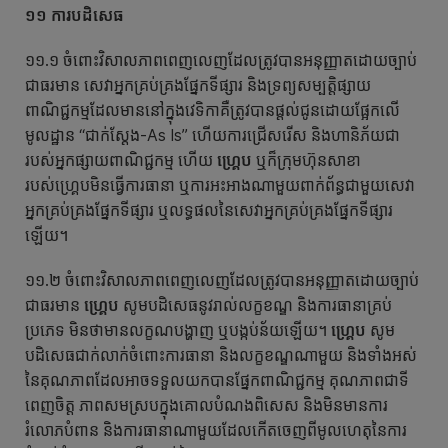
១១ ការបដិសេធ
១១.១ ចំពោះវិសាលភាពពេញលេញដែលត្រូវបានអនុញ្ញាតដោយច្បាប់
ជាធរមាន សេវាអ្នកគ្រប់គ្រងផ្នែកទីផ្សារ និងទ្រព្យសម្បត្តិផ្សាយ
ពាណិជ្ជកម្មដែលមាននៅក្នុងវេទិកាគឺត្រូវបានផ្តល់ជូនដោយផ្អែកលើ
មូលដ្ឋាន “ជាក់ស្ដែង-As Is” ហើយការជ្រើសរើស និងហានិភ័យជា
របស់អ្នកផ្សាយពាណិជ្ជកម្ម ហើយ
ហ្គ្រេប
ឬក៏ក្រុមហ៊ុនសាខា
របស់ហ្គ្រេបមិនធ្វើការធានា ឬការអះអាងណាមួយពាក់ព័ន្ធជាមួយសេវា
អ្នកគ្រប់គ្រងផ្នែកទីផ្សារ ឬលទ្ធផលនៃសេវាអ្នកគ្រប់គ្រងផ្នែកទីផ្សារ
ឡើយ។
១១.២ ចំពោះវិសាលភាពពេញលេញដែលត្រូវបានអនុញ្ញាតដោយច្បាប់
ជាធរមាន
ហ្គ្រេប
សូមបដិសេធនូវរាល់លក្ខខណ្ឌ និងការធានាគ្រប់
ប្រភេទ មិនថាមានលក្ខណបង្ហាញ ឬបង្កប់ន័យឡើយ។
ហ្គ្រេប
សូម
បដិសេធជាក់លាក់ចំពោះការធានា និងលក្ខខណ្ឌណាមួយ និងទាំងអស់
នៃគុណភាពដែលអាចទទួលយកបានផ្នែកពាណិជ្ជកម្ម គុណភាពជាទី
ពេញចិត្ត ភាពសមស្របក្នុងគោលបំណងពិសេស និងមិនមានការ
រំលោភបំពាន និងការធានាណាមួយដែលកើតចេញពីមូលហេតុនៃការ