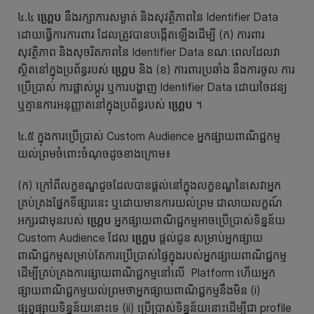
៤.៤
ហ្គ្រេប
នឹងរក្សាការសម្ងាត់ និងសុវត្ថិភាពនៃ Identifier Data
ដោយធ្វើការការពារ ដែលត្រូវបានបង្កើតឡើងដើម្បី (ក) ការពារ
សុវត្ថិភាព និងសុចរិតភាពនៃ Identifier Data ខណៈពេលដែលវា
ស្ថិតនៅក្នុងប្រព័ន្ធរបស់
ហ្គ្រេប
និង (ខ) ការពារប្រឆាំង នឹងការចូល ការ
ប្រើប្រាស់ ការផ្លាស់ប្តូរ ឬការបង្ហាញ Identifier Data ដោយចៃដន្យ
ឬគ្មានការអនុញ្ញាតនៅក្នុងប្រព័ន្ធរបស់
ហ្គ្រេប
។
៤.៥ ក្នុងការប្រើប្រាស់ Custom Audience អ្នកផ្សាយពាណិជ្ជកម្ម
យល់ព្រមចំពោះចំណុចដូចខាងក្រោម៖
(ក) ក្រៅពីលក្ខខណ្ឌដូចដែលបានផ្តល់នៅក្នុងលក្ខខណ្ឌនៃសេវាអ្នក
គ្រប់គ្រងផ្នែកទីផ្សារនេះ ឬដោយមានការយល់ព្រម ជាលាយលក្ខណ៍
អក្សរជាមុនរបស់
ហ្គ្រេប
អ្នកផ្សាយពាណិជ្ជកម្មអាចប្រើប្រាស់ទិន្នន័យ
Custom Audience ដែល
ហ្គ្រេប
ផ្តល់ជូន សម្រាប់អ្នកផ្សាយ
ពាណិជ្ជកម្មសម្រាប់តែការប្រើប្រាស់ផ្ទៃក្នុងរបស់អ្នកផ្សាយពាណិជ្ជកម្ម
ដើម្បីគ្រប់គ្រងការផ្សាយពាណិជ្ជកម្មនៅលើ Platform ហើយអ្នក
ផ្សាយពាណិជ្ជកម្មយល់ព្រមថាអ្នកផ្សាយពាណិជ្ជកម្មនឹងមិន (i)
ផ្សព្វផ្សាយទិន្នន័យនោះទេ (ii) ប្រើប្រាស់ទិន្នន័យនោះដើម្បីជា profile​