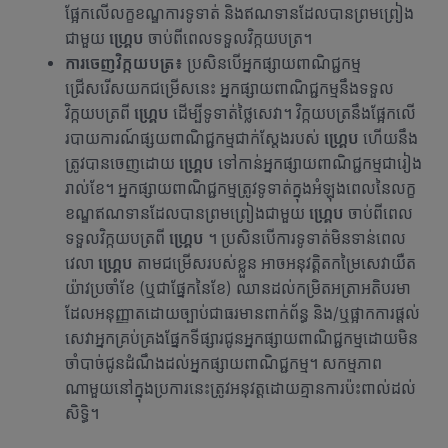
ផ្អែកលើលក្ខខណ្ឌការទូទាត់ និងឥណទានដែលបានព្រមព្រៀង
ជាមួយ
ហ្គ្រេប
ចាប់ពីពេលទទួលវិក្កយបត្រ។
ការចេញវិក្កយបត្រ៖
ប្រសិនបើអ្នកផ្សាយពាណិជ្ជកម្ម
ជ្រើសរើសយកជម្រើសនេះ អ្នកផ្សាយពាណិជ្ជកម្មនឹងទទួល
វិក្កយបត្រពី
ហ្គ្រេប
ដើម្បីទូទាត់ថ្លៃសេវា។ វិក្កយបត្រនឹងផ្អែកលើ
របាយការណ៍ផ្សយពាណិជ្ជកម្មជាក់ស្តែងរបស់
ហ្គ្រេប
ហើយនឹង
ត្រូវបានចេញដោយ
ហ្គ្រេប
ទៅកាន់អ្នកផ្សាយពាណិជ្ជកម្មជារៀង
រាល់ខែ។ អ្នកផ្សាយពាណិជ្ជកម្មត្រូវទូទាត់ក្នុងអំឡុងពេលនៃលក្ខ
ខណ្ឌឥណទានដែលបានព្រមព្រៀងជាមួយ
ហ្គ្រេប
ចាប់ពីពេល
ទទួលវិក្កយបត្រពី
ហ្គ្រេប
។ ប្រសិនបើការទូទាត់មិនទាន់ពេល
វេលា
ហ្គ្រេប
តាមជម្រើសរបស់ខ្លួន អាចអនុវត្គិតកម្រៃសេវាយឺត
យ៉ាវប្រចាំខែ (ឬជាផ្នែកនៃខែ) ឈានដល់កម្រិតអត្រាអតិបរមា
ដែលអនុញ្ញាតដោយច្បាប់ជាធរមានពាក់ព័ន្ធ និង/ឬផ្អាកការផ្តល់
សេវាអ្នកគ្រប់គ្រងផ្នែកទីផ្សារជូនអ្នកផ្សាយពាណិជ្ជកម្មដោយមិន
ចាំបាច់ជូនដំណឹងដល់អ្នកផ្សាយពាណិជ្ជកម្ម។ សកម្មភាព
ណាមួយនៅក្នុងប្រការនេះត្រូវអនុវត្តដោយគ្មានការប៉ះពាល់ដល់
សិទ្ធិ។