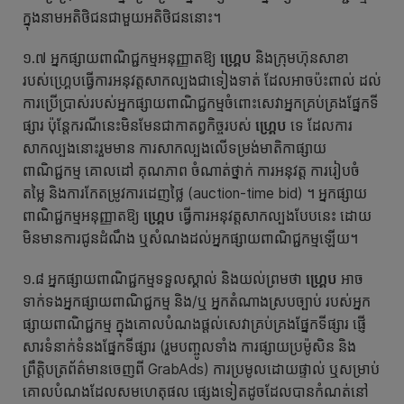
ក្នុងនាមអតិថិជនជាមួយអតិថិជននោះ។
១.៧ អ្នកផ្សាយពាណិជ្ជកម្មអនុញ្ញាតឱ្យ
ហ្គ្រេប
និងក្រុមហ៊ុនសាខា
របស់ហ្គ្រេបធ្វើការអនុវត្តសាកល្បងជាទៀងទាត់ ដែលអាចប៉ះពាល់ ដល់
ការប្រើប្រាស់របស់អ្នកផ្សាយពាណិជ្ជកម្មចំពោះសេវាអ្នកគ្រប់គ្រងផ្នែកទី
ផ្សារ ប៉ុន្តែករណីនេះមិនមែនជាកាតព្វកិច្ចរបស់
ហ្គ្រេប
ទេ ដែលការ
សាកល្បងនោះរួមមាន ការសាកល្បងលើទម្រង់មាតិកាផ្សាយ
ពាណិជ្ជកម្ម គោលដៅ គុណភាព ចំណាត់ថ្នាក់ ការអនុវត្ត ការរៀបចំ
តម្លៃ និងការកែតម្រូវការដេញថ្លៃ (auction-time bid) ។ អ្នកផ្សាយ
ពាណិជ្ជកម្មអនុញ្ញាតឱ្យ
ហ្គ្រេប
ធ្វើការអនុវត្តសាកល្បងបែបនេះ ដោយ
មិនមានការជូនដំណឹង ឬសំណងដល់អ្នកផ្សាយពាណិជ្ជកម្មឡើយ។
១.៨ អ្នកផ្សាយពាណិជ្ជកម្មទទួលស្គាល់ និងយល់ព្រមថា
ហ្គ្រេប
អាច
ទាក់ទងអ្នកផ្សាយពាណិជ្ជកម្ម និង/ឬ អ្នកតំណាងស្របច្បាប់ របស់អ្នក
ផ្សាយពាណិជ្ជកម្ម ក្នុងគោលបំណងផ្តល់សេវាគ្រប់គ្រងផ្នែកទីផ្សារ ផ្ញើ
សារទំនាក់ទំនងផ្នែកទីផ្សារ (រួមបញ្ចូលទាំង ការផ្សាយប្រម៉ូសិន និង
ព្រឹត្តិបត្រព័ត៌មានចេញពី GrabAds) ការប្រមូលដោយផ្ទាល់ ឬសម្រាប់
គោលបំណងដែលសមហេតុផល ផ្សេងទៀតដូចដែលបានកំណត់នៅ