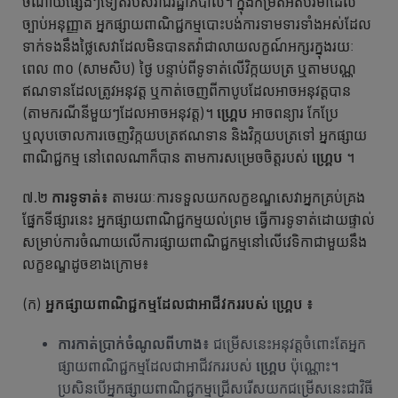
ចំណាយផ្សេងៗទៀតរបស់រាជរដ្ឋាភិបាល។ ក្នុងកម្រិតអតិបរិមាដែល
ច្បាប់អនុញ្ញាត អ្នកផ្សាយពាណិជ្ជកម្មបោះបង់ការទាមទារទាំងអស់ដែល
ទាក់ទងនឹងថ្លៃសេវាដែលមិនបានតវ៉ាជាលាយលក្ខណ៍អក្សរក្នុងរយៈ
ពេល ៣០ (សាមសិប) ថ្ងៃ បន្ទាប់ពីទូទាត់លើវិក្កយបត្រ ឬតាមបណ្ណ
ឥណទានដែលត្រូវអនុវត្ត ឬកាត់ចេញពីកាបូបដែលអាចអនុវត្តបាន
(តាមករណីនីមួយៗដែលអាចអនុវត្ត)។
ហ្គ្រេប
អាចពន្យារ កែប្រែ
ឬលុបចោលការចេញវិក្កយបត្រឥណទាន និងវិក្កយបត្រទៅ អ្នកផ្សាយ
ពាណិជ្ជកម្ម នៅពេលណាក៏បាន តាមការសម្រេចចិត្តរបស់
ហ្គ្រេប
។
៧.២
ការទូទាត់
៖
តាមរយៈការទទួលយកលក្ខខណ្ឌសេវាអ្នកគ្រប់គ្រង
ផ្នែកទីផ្សារនេះ អ្នកផ្សាយពាណិជ្ជកម្មយល់ព្រម ធ្វើការទូទាត់ដោយផ្ទាល់
សម្រាប់ការចំណាយលើការផ្សាយពាណិជ្ជកម្មនៅលើវេទិកាជាមួយនឹង
លក្ខខណ្ឌដូចខាងក្រោម៖
(ក)
អ្នកផ្សាយពាណិជ្ជ
កម្ម
ដែល
ជា
អាជីវកររបស់ ហ្គ្រេប
៖
ការ​កាត់​ប្រាក់​ចំណូល​ពី​ហាង៖
ជម្រើស​នេះ​អនុវត្តចំពោះ​តែ​អ្នក​
ផ្សាយ​ពាណិជ្ជកម្ម​ដែល​ជាអាជីវកររបស់
ហ្គ្រេប
ប៉ុណ្ណោះ។
ប្រសិនបើអ្នកផ្សាយពាណិជ្ជកម្មជ្រើសរើសយកជម្រើសនេះជាវិធី