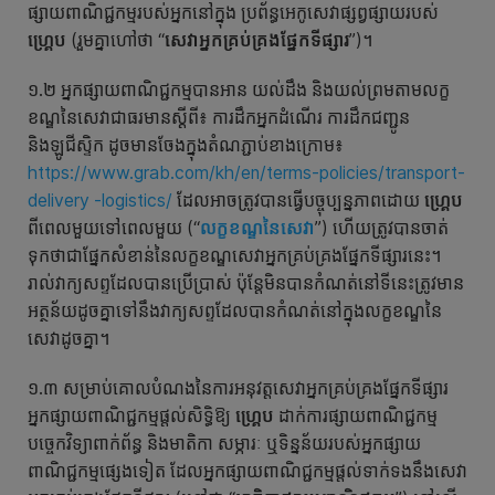
ផ្សាយពាណិជ្ជកម្មរបស់អ្នកនៅក្នុង ប្រព័ន្ធអេកូសេវាផ្សព្វផ្សាយរបស់
ហ្គ្រេប
(រួមគ្នាហៅថា “
សេវាអ្នកគ្រប់គ្រង
ផ្នែកទីផ្សារ
”)។
១.២ អ្នកផ្សាយពាណិជ្ជកម្មបានអាន យល់ដឹង និងយល់ព្រមតាមលក្ខ
ខណ្ឌនៃសេវាជាធរមានស្ដីពី៖ ការដឹកអ្នកដំណើរ ការដឹកជញ្ជូន
និងឡូជីស្ទិក ដូចមានចែងក្នុងតំណភ្ជាប់ខាងក្រោម៖
https://www.grab.com/kh/en/terms-policies/transport-
delivery -logistics/
ដែលអាចត្រូវបានធ្វើបច្ចុប្បន្នភាពដោយ
ហ្គ្រេប
ពីពេលមួយទៅពេលមួយ (“
លក្ខខណ្ឌនៃសេវា
”) ហើយត្រូវបានចាត់
ទុកថាជាផ្នែកសំខាន់នៃលក្ខខណ្ឌសេវាអ្នកគ្រប់គ្រងផ្នែកទីផ្សារនេះ។
រាល់វាក្យសព្ទដែលបានប្រើប្រាស់ ប៉ុន្ដែមិនបានកំណត់នៅទីនេះត្រូវមាន
អត្ថន័យដូចគ្នាទៅនឹងវាក្យសព្ទដែលបានកំណត់នៅក្នុងលក្ខខណ្ឌនៃ
សេវាដូចគ្នា។
១.៣ សម្រាប់គោលបំណងនៃការអនុវត្តសេវាអ្នកគ្រប់គ្រងផ្នែកទីផ្សារ
អ្នកផ្សាយពាណិជ្ជកម្មផ្តល់សិទ្ធិឱ្យ
ហ្គ្រេប
ដាក់ការផ្សាយពាណិជ្ជកម្ម
បច្ចេកវិទ្យាពាក់ព័ន្ធ និងមាតិកា សម្ភារៈ ឬទិន្នន័យរបស់អ្នកផ្សាយ
ពាណិជ្ជកម្មផ្សេងទៀត ដែលអ្នកផ្សាយពាណិជ្ជកម្មផ្តល់ទាក់ទងនឹងសេវា