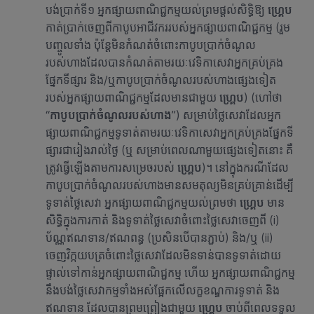
បង់ប្រាក់ទី១ អ្នកផ្សាយពាណិជ្ជកម្មយល់ព្រមផ្តល់សិទ្ធិឱ្យ
ហ្គ្រេប
កាត់ប្រាក់ចេញពីកាបូបអាជីវកររបស់អ្នកផ្សាយពាណិជ្ជកម្ម (រួម
បញ្ចូលទាំង ប៉ុន្តែមិនកំណត់ចំពោះកាបូបប្រាក់ចំណូល
របស់ហាងដែលបានកំណត់តាមរយៈវេទិកាសេវាអ្នកគ្រប់គ្រង
ផ្នែកទីផ្សារ និង/ឬកាបូបប្រាក់ចំណូលរបស់ហាងផ្សេងទៀត
របស់អ្នកផ្សាយពាណិជ្ជកម្មដែលមានជាមួយ
ហ្គ្រេប
) (ហៅថា
“
កាបូបប្រាក់ចំណូលរបស់ហាង
”) សម្រាប់ថ្លៃសេវាដែលអ្នក
ផ្សាយពាណិជ្ជកម្មទូទាត់តាមរយៈវេទិកាសេវាអ្នកគ្រប់គ្រងផ្នែកទី
ផ្សារជារៀងរាល់ថ្ងៃ (ឬ សម្រាប់ពេលណាមួយផ្សេងទៀតនោះ គឺ
ត្រូវធ្វើឡើងតាមការសម្រេចរបស់
ហ្គ្រេប
)។ នៅក្នុងករណីដែល
កាបូបប្រាក់ចំណូលរបស់ហាងមានសមតុល្យមិនគ្រប់គ្រាន់ដើម្បី
ទូទាត់ថ្លៃសេវា អ្នកផ្សាយពាណិជ្ជកម្មយល់ព្រមថា
ហ្គ្រេប
មាន
សិទ្ធិក្នុងការកាត់ និងទូទាត់ថ្លៃសេវាចំពោះថ្លៃសេវាចេញពី (i)
ប័ណ្ណឥណទាន/ឥណពន្ធ (ប្រសិនបើបានភ្ជាប់) និង/ឬ (ii)
ចេញវិក្កយបត្រចំពោះថ្លៃសេវាដែលមិនទាន់បានទូទាត់ដោយ
ផ្ទាល់ទៅកាន់អ្នកផ្សាយពាណិជ្ជកម្ម ហើយ អ្នកផ្សាយពាណិជ្ជកម្ម
នឹងបង់ថ្លៃសេវាកម្មទាំងអស់ផ្អែកលើលក្ខខណ្ឌការទូទាត់ និង
ឥណទាន ដែលបានព្រមព្រៀងជាមួយ
ហ្គ្រេប
ចាប់ពីពេលទទួល