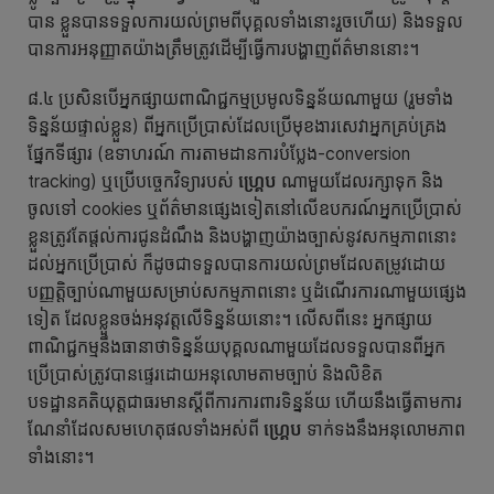
បាន ខ្លួនបានទទួលការយល់ព្រមពីបុគ្គលទាំងនោះរួចហើយ) និងទទួល
បានការអនុញ្ញាតយ៉ាងត្រឹមត្រូវដើម្បីធ្វើការបង្ហាញព័ត៌មាននោះ។
៨.៤ ប្រសិនបើអ្នកផ្សាយពាណិជ្ជកម្មប្រមូលទិន្នន័យណាមួយ (រួមទាំង
ទិន្នន័យផ្ទាល់ខ្លួន) ពីអ្នកប្រើប្រាស់ដែលប្រើមុខងារសេវាអ្នកគ្រប់គ្រង
ផ្នែកទីផ្សារ (ឧទាហរណ៍ ការតាមដានការបំប្លែង-conversion
tracking) ឬប្រើបច្ចេកវិទ្យារបស់
ហ្គ្រេប
ណាមួយដែលរក្សាទុក និង
ចូលទៅ cookies ឬព័ត៌មានផ្សេងទៀតនៅលើឧបករណ៍អ្នកប្រើប្រាស់
ខ្លួនត្រូវតែផ្តល់ការជូនដំណឹង និងបង្ហាញយ៉ាងច្បាស់នូវសកម្មភាពនោះ
ដល់អ្នកប្រើប្រាស់ ក៏ដូចជាទទួលបានការយល់ព្រមដែលតម្រូវដោយ
បញ្ញត្តិច្បាប់ណាមួយសម្រាប់សកម្មភាពនោះ ឬដំណើរការណាមួយផ្សេង
ទៀត ដែលខ្លួនចង់អនុវត្តលើទិន្នន័យនោះ។ លើសពីនេះ អ្នកផ្សាយ
ពាណិជ្ជកម្មនឹងធានាថាទិន្នន័យបុគ្គលណាមួយដែលទទួលបានពីអ្នក
ប្រើប្រាស់ត្រូវបានផ្ទេរដោយអនុលោមតាមច្បាប់ និងលិខិត
បទដ្ឋានគតិយុត្តជាធរមានស្ដីពីការការពារទិន្នន័យ ហើយនឹងធ្វើតាមការ
ណែនាំដែលសមហេតុផលទាំងអស់ពី
ហ្គ្រេប
ទាក់ទងនឹងអនុលោមភាព
ទាំងនោះ។