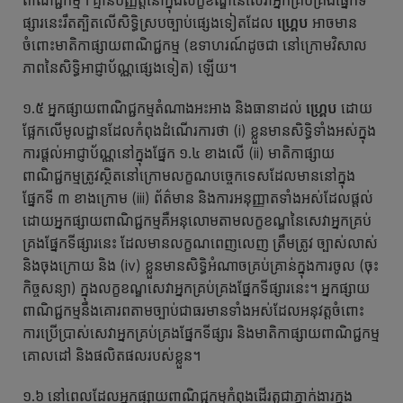
ពាណិជ្ជកម្ម។ គ្មានបញ្ញត្តិនៅក្នុងលក្ខខណ្ឌនៃសេវាអ្នកគ្រប់គ្រងផ្នែកទី
ផ្សារនេះរឹតត្បិតលើសិទ្ធិស្របច្បាប់ផ្សេងទៀតដែល
ហ្គ្រេប
អាចមាន
ចំពោះមាតិកាផ្សាយពាណិជ្ជកម្ម (ឧទាហរណ៍ដូចជា នៅក្រោមវិសាល
ភាពនៃសិទ្ធិអាជ្ញាប័ណ្ណផ្សេងទៀត) ឡើយ។
១.៥ អ្នកផ្សាយពាណិជ្ជកម្មតំណាងអះអាង និងធានាដល់
ហ្គ្រេប
ដោយ
ផ្អែកលើមូលដ្ឋានដែលកំពុងដំណើរការថា (i) ខ្លួនមានសិទ្ធិទាំងអស់ក្នុង
ការផ្តល់អាជ្ញាប័ណ្ណនៅក្នុងផ្នែក ១.៤ ខាងលើ (ii) មាតិកាផ្សាយ
ពាណិជ្ជកម្មត្រូវស្ថិតនៅក្រោមលក្ខណបច្ចេកទេសដែលមាននៅក្នុង
ផ្នែកទី ៣ ខាងក្រោម (iii) ព័ត៌មាន និងការអនុញ្ញាតទាំងអស់ដែលផ្តល់
ដោយអ្នកផ្សាយពាណិជ្ជកម្មគឺអនុលោមតាមលក្ខខណ្ឌនៃសេវាអ្នកគ្រប់
គ្រងផ្នែកទីផ្សារនេះ ដែលមានលក្ខណពេញលេញ ត្រឹមត្រូវ ច្បាស់លាស់
និងចុងក្រោយ និង (iv) ខ្លួនមានសិទ្ធិអំណាចគ្រប់គ្រាន់ក្នុងការចូល (ចុះ
កិច្ចសន្យា) ក្នុងលក្ខខណ្ឌសេវាអ្នកគ្រប់គ្រងផ្នែកទីផ្សារនេះ។ អ្នកផ្សាយ
ពាណិជ្ជកម្មនឹងគោរពតាមច្បាប់ជាធរមានទាំងអស់ដែលអនុវត្តចំពោះ
ការប្រើប្រាស់សេវាអ្នកគ្រប់គ្រងផ្នែកទីផ្សារ និងមាតិកាផ្សាយពាណិជ្ជកម្ម
គោលដៅ និងផលិតផលរបស់ខ្លួន។
១.៦ នៅពេលដែលអ្នកផ្សាយពាណិជ្ជកម្មកំពុងដើរតួជាភ្នាក់ងារក្នុង