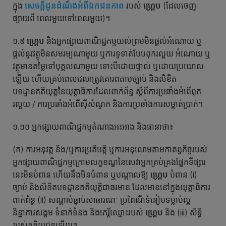
ក្នុង
សេចក្តីជូនដំណឹងអំពីឯកជនភាព
របស់
ហ្គ្រេប
(ដែលចេញ
ផ្សាយពី ពេលមួយទៅពេលមួយ)។
១.៩
ហ្គ្រេប
និងអ្នកផ្សាយពាណិជ្ជកម្មយល់ព្រមមិនផ្ដល់អំណោយ ឬ
ផ្ដល់នូវវត្ថុមិនសមរម្យណាមួយ ឬការទូទាត់បែបពុករលួយ អំណោយ ឬ
វត្ថុមានតម្លៃទៅបុគ្គលណាមួយ ទោះបីដោយផ្ទាល់ ឬដោយប្រយោល
ឡើយ ហើយគ្រប់ពេលវេលាត្រូវគោរពតាមច្បាប់ និងលិខិត
បទដ្ឋានគតិយុត្តនៃយុត្តាធិការដែលពាក់ព័ន្ធ ស្ដីពីការប្រឆាំងអំពើពុក
រលួយ / ការប្រឆាំងអំពើស៊ីសំណូក និងការប្រឆាំងការសម្អាត់ប្រាក់។
១.១០ អ្នកផ្សាយពាណិជ្ជកម្មតំណាងអះអាង និងធានាថា៖
(ក) ការអនុវត្ត និង/ឬការប្រតិបត្តិ ឬការអនុលោមតាមកាតព្វកិច្ចរបស់
អ្នកផ្សាយពាណិជ្ជកម្មក្រោមលក្ខខណ្ឌនៃសេវាអ្នកគ្រប់គ្រងផ្នែកទីផ្សារ
នេះមិនបំពាន ហើយនឹងមិនបំពាន ឬបណ្ដាលឱ្យ
ហ្គ្រេប
បំពាន (i)
ច្បាប់ និងលិខិតបទដ្ឋានគតិយុត្តិជាធរមាន ដែលមាននៅក្នុងយុត្តាធិការ
ពាក់ព័ន្ធ (ii) សណ្ដាប់ធ្នាប់សាធារណៈ ប្រពៃណីទំនៀមទម្លាប់ល្អ
និន្នាការសង្គម ទំនាក់ទំនង និងកេរ្តិ៍ឈ្មោះរបស់
ហ្គ្រេប
និង (iii) សិទ្ធិ
របស់តតិយជនឡើយ។