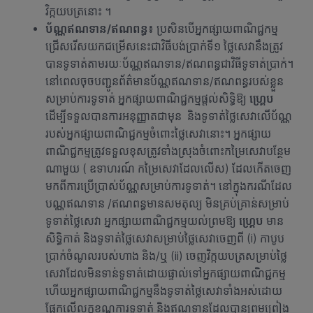
វិក្កយបត្រនោះ ។
ប័ណ្ណឥណទាន/ឥណពន្ធ៖
ប្រសិនបើអ្នកផ្សាយពាណិជ្ជកម្ម
ជ្រើសរើសយកជម្រើសនេះជាវិធីបង់ប្រាក់ទី១ ថ្លៃសេវានឹងត្រូវ
បានទូទាត់តាមរយៈប័ណ្ណឥណទាន/ឥណពន្ធជាវិធីទូទាត់ប្រាក់។
នៅពេលចុចបញ្ជូនព័ត៌មានប័ណ្ណឥណទាន/ឥណពន្ធរបស់ខ្លួន
សម្រាប់ការទូទាត់ អ្នកផ្សាយពាណិជ្ជកម្មផ្តល់សិទ្ធិឱ្យ
ហ្គ្រេប
ដើម្បីទទួលបានការអនុញ្ញាតជាមុន និងទូទាត់ថ្លៃសេវាលើប័ណ្ណ
របស់អ្នកផ្សាយពាណិជ្ជកម្មចំពោះថ្លៃសេវានោះ។ អ្នកផ្សាយ
ពាណិជ្ជកម្មត្រូវទទួលខុសត្រូវទាំងស្រុងចំពោះកម្រៃសេវាបន្ថែម
ណាមួយ ( ឧទាហរណ៍ កម្រៃសេវាដែលលើស) ដែលកើតចេញ
មកពីការប្រើប្រាស់ប័ណ្ណសម្រាប់ការទូទាត់។ នៅក្នុងករណីដែល
បណ្ណឥណទាន /ឥណពន្ធមានសមតុល្យ មិនគ្រប់គ្រាន់សម្រាប់
ទូទាត់ថ្លៃសេវា អ្នកផ្សាយពាណិជ្ជកម្មយល់ព្រមឱ្យ
ហ្គ្រេប
មាន
សិទ្ធិកាត់ និងទូទាត់ថ្លៃសេវាសម្រាប់ថ្លៃសេវាចេញពី (i) កាបូប
ប្រាក់ចំណូលរបស់ហាង និង/ឬ (ii) ចេញវិក្កយបត្រសម្រាប់ថ្លៃ
សេវាដែលមិនទាន់ទូទាត់ដោយផ្ទាល់ទៅអ្នកផ្សាយពាណិជ្ជកម្ម
ហើយអ្នកផ្សាយពាណិជ្ជកម្មនឹងទូទាត់ថ្លៃសេវាទាំងអស់ដោយ
ផ្អែកលើលក្ខខណ្ឌការទូទាត់ និងឥណទានដែលបានព្រមព្រៀង