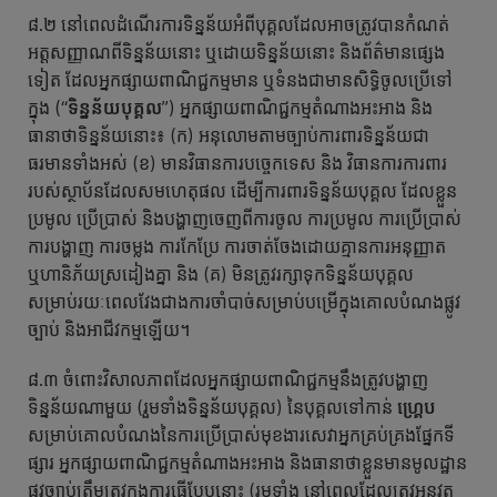
៨.២ នៅពេលដំណើរការទិន្នន័យអំពីបុគ្គលដែលអាចត្រូវបានកំណត់
អត្តសញ្ញាណពីទិន្នន័យនោះ ឬដោយទិន្នន័យនោះ និងព័ត៌មានផ្សេង
ទៀត ដែលអ្នកផ្សាយពាណិជ្ជកម្មមាន ឬទំនងជាមានសិទ្ធិចូលប្រើទៅ
ក្នុង (“
ទិន្នន័យបុគ្គល
”) អ្នកផ្សាយពាណិជ្ជកម្មតំណាងអះអាង និង
ធានាថាទិន្នន័យនោះ៖ (ក) អនុលោមតាមច្បាប់ការពារទិន្នន័យជា
ធរមានទាំងអស់ (ខ) មានវិធានការបច្ចេកទេស និង វិធានការការពារ
របស់ស្ថាប័នដែលសមហេតុផល ដើម្បីការពារទិន្នន័យបុគ្គល ដែលខ្លួន
ប្រមូល ប្រើប្រាស់ និងបង្ហាញចេញពីការចូល ការប្រមូល ការប្រើប្រាស់
ការបង្ហាញ ការចម្លង ការកែប្រែ ការចាត់ចែងដោយគ្មានការអនុញ្ញាត
ឬហានិភ័យស្រដៀងគ្នា និង (គ) មិនត្រូវរក្សាទុកទិន្នន័យបុគ្គល
សម្រាប់រយៈពេលវែងជាងការចាំបាច់សម្រាប់បម្រើក្នុងគោលបំណងផ្លូវ
ច្បាប់ និងអាជីវកម្មឡើយ។​
៨.៣ ចំពោះវិសាលភាពដែលអ្នកផ្សាយពាណិជ្ជកម្មនឹងត្រូវបង្ហាញ
ទិន្នន័យណាមួយ (រួមទាំងទិន្នន័យបុគ្គល) នៃបុគ្គលទៅកាន់
ហ្គ្រេប
សម្រាប់គោលបំណងនៃការប្រើប្រាស់មុខងារសេវាអ្នកគ្រប់គ្រងផ្នែកទី
ផ្សារ អ្នកផ្សាយពាណិជ្ជកម្មតំណាងអះអាង និងធានាថាខ្លួនមានមូលដ្ឋាន
ផ្លូវច្បាប់ត្រឹមត្រូវក្នុងការធ្វើបែបនោះ (រួមទាំង នៅពេលដែលត្រូវអនុវត្ត