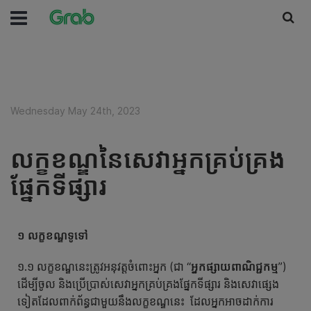
Wednesday May 24th, 2023
លក្ខខណ្ឌនៃសេវាអ្នកគ្រប់គ្រង
ផ្នែកទីផ្សារ
១
លក្ខខណ្ឌទូទៅ
១.១ លក្ខខណ្ឌនេះត្រូវអនុវត្តចំពោះអ្នក (ជា “
អ្នកផ្សាយពាណិជ្ជកម្ម
”)
ដើម្បីចូល និងប្រើប្រាស់សេវាអ្នកគ្រប់គ្រងផ្នែកទីផ្សារ និងសេវាផ្សេង
ទៀតដែលពាក់ព័ន្ធជាមួយនឹងលក្ខខណ្ឌនេះ ដែលអ្នកអាចដាក់ការ