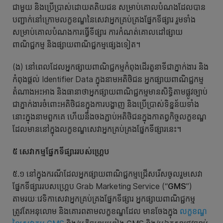
ជាមួយ និងប្រើប្រាស់ដោយតតិយជន សម្រាប់គោលបំណងដែលបាន
បញ្ជាក់នៅក្រោមលក្ខខណ្ឌនៃសេវាអ្នកគ្រប់គ្រងផ្នែកទីផ្សារ រួមទាំង
សម្រាប់គោលបំណងការធ្វើទីផ្សារ ការកំណត់គោលដៅផ្សាយ
ពាណិជ្ជកម្ម និងផ្សាយពាណិជ្ជកម្មផ្សេងទៀត។​
(ង) នៅពេលដែលអ្នកផ្សាយពាណិជ្ជកម្មកំពុងដើរតួនាទីជាភ្នាក់ងារ និង
កំពុងផ្តល់ Identifier Data ក្នុងនាមអតិថិជន អ្នកផ្សាយពាណិជ្ជកម្ម
តំណាងអះអាង និងធានាថាអ្នកផ្សាយពាណិជ្ជកម្មមានសិទ្ធិតាមផ្លូវច្បាប់
ជាភ្នាក់ងារចំពោះអតិថិជនក្នុងការបង្ហាញ និងប្រើប្រាស់ទិន្នន័យទាំង
នោះក្នុងនាមពួកគេ ហើយនឹងចងភ្ជាប់អតិថិជនក្នុងកាតព្វកិច្ចលក្ខខណ្ឌ
ដែលមាននៅក្នុងលក្ខខណ្ឌសេវាអ្នកគ្រប់គ្រងផ្នែកទីផ្សារនេះ។
៥ សេវា
កម្មផ្នែក
ទីផ្សារ
របស់ហ្គ្រេប
៥.១ នៅក្នុងករណីដែលអ្នកផ្សាយពាណិជ្ជកម្មជ្រើសរើសចូលរួមសេវា
ផ្នែកទីផ្សាររបសហ្គ្រេប Grab Marketing Service (“
GMS
”)
តាមរយៈវេទិកាសេវាអ្នកគ្រប់គ្រងផ្នែកទីផ្សារ អ្នកផ្សាយពាណិជ្ជកម្ម
ត្រូវតែអនុលោម និងគោរពតាមលក្ខខណ្ឌដែល មានចែងក្នុង
លក្ខខណ្ឌ