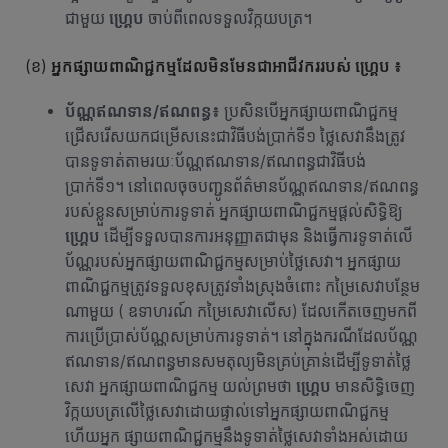
ជាមួយ
ហ្គ្រេប
ចាប់ពីពេលទទួលវិក្កយបត្រ។
(ខ)
អ្នកផ្សាយពាណិជ្ជកម្ម
ដែល
មិនមែនជា
អាជីវកររបស់ ហ្គ្រេប
៖
ប័ណ្ណឥណទាន/ឥណពន្ធ៖
ប្រសិនបើអ្នកផ្សាយពាណិជ្ជកម្ម
ជ្រើសរើសយកជម្រើសនេះជាវិធីបង់ប្រាក់ទី១ ថ្លៃសេវានឹងត្រូវ
បានទូទាត់តាមរយៈប័ណ្ណឥណទាន/ឥណពន្ធជាវិធីបង់
ប្រាក់ទី១។ នៅពេលចុចបញ្ជូនព័ត៌មានប័ណ្ណឥណទាន/ឥណពន្ធ
របស់ខ្លួនសម្រាប់ការទូទាត់ អ្នកផ្សាយពាណិជ្ជកម្មផ្តល់សិទ្ធិឱ្យ
ហ្គ្រេប
ដើម្បីទទួលបានការអនុញ្ញាតជាមុន និងធ្វើការទូទាត់លើ
ប័ណ្ណរបស់អ្នកផ្សាយពាណិជ្ជកម្មសម្រាប់ថ្លៃសេវា។ អ្នកផ្សាយ
ពាណិជ្ជកម្មត្រូវទទួលខុសត្រូវទាំងស្រុងចំពោះ កម្រៃសេវាបន្ថែម
ណាមួយ ( ឧទាហរណ៍ កម្រៃសេវាលើស) ដែលកើតចេញមកពី
ការប្រើប្រាស់ប័ណ្ណសម្រាប់ការទូទាត់។ នៅក្នុងករណីដែលប័ណ្ណ
ឥណទាន/ឥណពន្ធមានសមតុល្យមិនគ្រប់គ្រាន់ដើម្បីទូទាត់ថ្លៃ
សេវា អ្នកផ្សាយពាណិជ្ជកម្ម យល់ព្រមថា
ហ្គ្រេប
មានសិទ្ធិចេញ
វិក្កយបត្រលើថ្លៃសេវាដោយផ្ទាល់ទៅអ្នកផ្សាយពាណិជ្ជកម្ម
ហើយអ្នក ផ្សាយពាណិជ្ជកម្មនឹងទូទាត់ថ្លៃសេវាទាំងអស់ដោយ