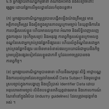
៤.៦ អ្នកផ្សាយពាណិជ្ជកម្មធានា តំណាងអះអាង និងសន្យាចំពោះ
ហ្គ្រេប
ដោយផ្អែកលើមូលដ្ឋានដែលកំពុងបន្តថា៖
(ក) អ្នកផ្សាយពាណិជ្ជកម្មត្រូវបានបង្កើតឡើងយ៉ាងត្រឹមត្រូវ មាន
អត្ថិភាពត្រឹមត្រូវ និងស្ថិតក្នុងស្ថានភាពល្អក្រោមច្បាប់ នៃយុត្តាធិការនៃ
ការបង្កើតរបស់ខ្លួន ហើយមានលទ្ធភាព អំណាច និងសិទ្ធិពេញលេញ
ក្នុងការចូល (ចុះកិច្ចសន្យា) និងអនុវត្ត កាតព្វកិច្ចរបស់ខ្លួនក្រោមលក្ខ
ខណ្ឌនៃសេវាអ្នកគ្រប់គ្រងផ្នែកទីផ្សារនេះ ហើយល័ក្ខខ័ណ្ឌនៃសេវាអ្នក
គ្រប់គ្រងផ្នែកទីផ្សារ នេះមិនមានទំនាស់ផលប្រយោជន៍ជាមួយនឹងកិច្ច
ព្រមព្រៀងផ្សេងទៀតដែលខ្លួនជាភាគី ឬដែលអាចត្រូវបានចង
កាតព្វកិច្ច។
(ខ) អ្នកផ្សាយពាណិជ្ជកម្មបានធានា ហើយនឹងរក្សានូវ សិទ្ធិ អាជ្ញាបណ្ណ
និងការយល់ព្រមដែលតម្រូវទាំងអស់ពី Data Subject និងមូលដ្ឋាន
ស្របច្បាប់ក្នុងការបង្ហាញ និងប្រើប្រាស់ Identifier Data ដោយ
អនុលោមតាមច្បាប់ លិខិតបទដ្ឋានគតិយុត្តជាធរមាន និងគោលការណ៍
ណែនាំនៅក្នុងវិស័យ (industry guidelines) ដែលត្រូវអនុវត្តទាំង
អស់ ។