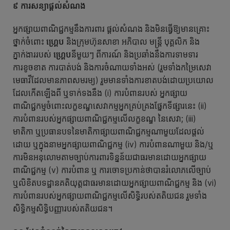
៩ ការសន្យាផ្ដល់សំណង
អ្នកផ្សាយពាណិជ្ជកម្មនឹងការពារ ផ្តល់សំណង និងមិនធ្វើឱ្យមានគ្រោះ
ថ្នាក់ចំពោះ
ហ្គ្រេប
និងក្រុមហ៊ុនសាខា អភិបាល មន្ដ្រី បុគ្គលិក និង
ភ្នាក់ងាររបស់
ហ្គ្រេប
នីមួយៗ ពីការណ៍ និងប្រឆាំងនឹងការទាមទារ
ការខូចខាត ការបាត់បង់ និងការចំណាយទាំងអស់ (រួមទាំងកម្រៃសេវា
មេធាវីដែលមានភាពសមរម្យ) រួមមានទាំងការខាតបង់ដោយប្រយោល
ដែលកើតឡើងពី ឬទាក់ទងនឹង (i) ការបំពានរបស់ អ្នកផ្សាយ
ពាណិជ្ជកម្មចំពោះលក្ខខណ្ឌសេវាកម្មអ្នកគ្រប់គ្រងផ្នែកទីផ្សារនេះ (ii)
ការបំពានរបស់អ្នកផ្សាយពាណិជ្ជកម្មលើលក្ខខណ្ឌ នៃសេវា; (iii)
មាតិកា ឬប្រធានបទនៃមាតិកាផ្សាយពាណិជ្ជកម្មណាមួយដែលផ្តល់
ដោយ ឬក្នុងនាមអ្នកផ្សាយពាណិជ្ជកម្ម (iv) ការបំពានណាមួយ និង/ឬ
ការមិនអនុលោមតាមច្បាប់ការពារទិន្នន័យជាធរមានដោយអ្នកផ្សាយ
ពាណិជ្ជកម្ម (v) ការបំពាន ឬ ការចោទប្រកាន់ថាបានរំលោភលើច្បាប់
ឬលិខិតបទដ្ឋានគតិយុត្តជាធរមានដោយអ្នកផ្សាយពាណិជ្ជកម្ម និង (vi)
ការបំពានរបស់អ្នកផ្សាយពាណិជ្ជកម្មលើសិទ្ធិរបស់តតិយជន រួមទាំង
សិទ្ធិកម្មសិទ្ធិបញ្ញារបស់តតិយជន។