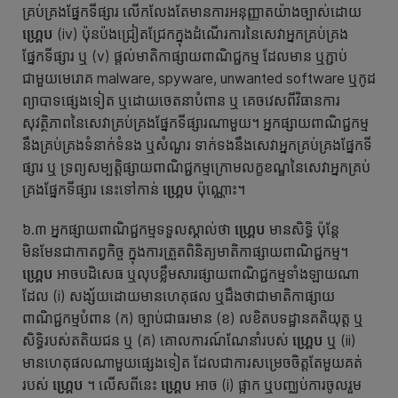
គ្រប់គ្រងផ្នែកទីផ្សារ លើកលែងតែមានការអនុញ្ញាតយ៉ាងច្បាស់ដោយ
ហ្គ្រេប
(iv) ប៉ុនប៉ងជ្រៀតជ្រែកក្នុងដំណើរការនៃសេវាអ្នកគ្រប់គ្រង
ផ្នែកទីផ្សារ ឬ (v) ផ្តល់មាតិកាផ្សាយពាណិជ្ជកម្ម ដែលមាន ឬភ្ជាប់
ជាមួយមេរោគ malware, spyware, unwanted software ឬកូដ
ព្យាបាទផ្សេងទៀត ឬដោយចេតនាបំពាន ឬ គេចវេសពីវិធានការ
សុវត្ថិភាពនៃសេវាគ្រប់គ្រងផ្នែកទីផ្សារណាមួយ។ អ្នកផ្សាយពាណិជ្ជកម្ម
នឹងគ្រប់គ្រងទំនាក់ទំនង ឬសំណួរ ទាក់ទងនឹងសេវាអ្នកគ្រប់គ្រងផ្នែកទី
ផ្សារ ឬ ទ្រព្យសម្បត្តិផ្សាយពាណិជ្ជកម្មក្រោមលក្ខខណ្ឌនៃសេវាអ្នកគ្រប់
គ្រងផ្នែកទីផ្សារ នេះទៅកាន់
ហ្គ្រេប
ប៉ុណ្ណោះ។
៦.៣ អ្នកផ្សាយពាណិជ្ជកម្មទទួលស្គាល់ថា
ហ្គ្រេប
មានសិទ្ធិ ប៉ុន្តែ
មិនមែនជាកាតព្វកិច្ច ក្នុងការត្រួតពិនិត្យមាតិកាផ្សាយពាណិជ្ជកម្ម។
ហ្គ្រេប
អាចបដិសេធ ឬលុបខ្លឹមសារផ្សាយពាណិជ្ជកម្មទាំងឡាយណា
ដែល (i) សង្ស័យដោយមានហេតុផល ឬដឹងថាជាមាតិកាផ្សាយ
ពាណិជ្ជកម្មបំពាន (ក) ច្បាប់ជាធរមាន (ខ) លខិតបទដ្ឋានគតិយុត្ត ឬ
សិទ្ធិរបស់តតិយជន ឬ (គ) គោលការណ៍ណែនាំរបស់
ហ្គ្រេប
ឬ (ii)
មានហេតុផលណាមួយផ្សេងទៀត ដែលជាការសម្រេចចិត្តតែមួយគត់
របស់
ហ្គ្រេប
។ លើសពីនេះ
ហ្គ្រេប
អាច (i) ផ្អាក ឬបញ្ឈប់ការចូលរួម