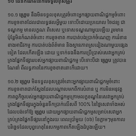
១០ ដែនកំណត់នៃការទទួលខុសត្រូវ
១០.១
ហ្គ្រេប
នឹងមិនទទួលខុសត្រូវចំពោះអ្នកផ្សាយពាណិជ្ជកម្មចំពោះ
ការខូចខាតដែលជាលទ្ធផលអ្វីមួយ ទោះបីដោយប្រយោល ចៃដន្យ ជា
ទណ្ឌកម្ម មានលក្ខណៈពិសេស ឬទោសទណ្ឌណាមួយឡើយ រួមមាន
ប៉ុន្តែមិនកំណត់ចំពោះ ​ការខូចខាត ការបាត់បង់ប្រាក់ចំណេញ ការរំខាន
ខាងអាជីវកម្ម ការបាត់បង់ព័ត៌មាន និងស្ថានភាពស្រដៀងណាមួយផ្សេង
ទៀត ដែលកើតឡើង ដោយ ឬទាក់ទងនឹងការប្រើប្រាស់សេវាអ្នកគ្រប់
គ្រងផ្នែកទីផ្សាររបស់អ្នកផ្សាយពាណិជ្ជកម្ម បើទោះបីជា
ហ្គ្រេប
ត្រូវបាន
ណែនាំ ពីលទ្ធភាពនៃការខូចខាតនោះក៏ដោយ។
១០.២
ហ្គ្រេប
មិនទទួលខុសត្រូវចំពោះអ្នកផ្សាយពាណិជ្ជកម្មចំពោះ
ការខូចខាតជាក់ស្តែងដែលបណ្តាលមកពីការបំពាន ឬ ការមិនអនុវត្ត
កាតព្វកិច្ចរបស់អ្នកផ្សាយពាណិជ្ជកម្មក្រោមលក្ខខណ្ឌនៃសេវាអ្នកគ្រប់
គ្រងផ្នែកទីផ្សារក្នុងចំនួនទឹកប្រាក់លើសពី 100% នៃថ្លៃសេវាទាំងអស់
ដែលបង់ទៅឱ្យ
ហ្គ្រេប
ដោយអ្នកផ្សាយពាណិជ្ជកម្មសម្រាប់សេវាអ្នក
គ្រប់គ្រងផ្នែកទីផ្សារនៅក្នុងរយៈពេលប្រាំមួយ (០៦) ខែភ្លាមៗមុនកាល
បរិច្ឆេទដែលបុព្វហេតុនៃសកម្មភាពកើតឡើងដំបូងឡើយ។