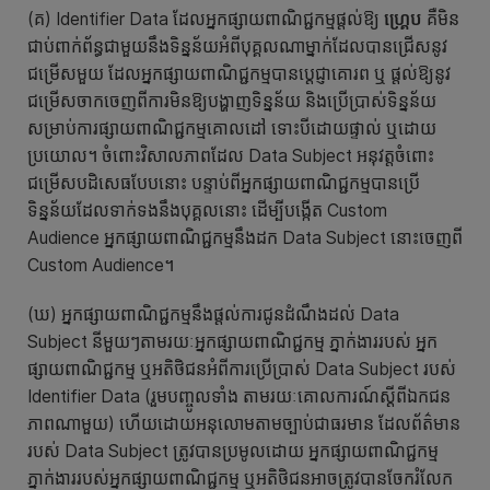
(គ) Identifier Data ដែលអ្នកផ្សាយពាណិជ្ជកម្មផ្តល់ឱ្យ
ហ្គ្រេប
គឺមិន
ជាប់ពាក់ព័ន្ធជាមួយនឹងទិន្នន័យអំពីបុគ្គលណាម្នាក់ដែលបានជ្រើសនូវ
ជម្រើសមួយ ដែលអ្នកផ្សាយពាណិជ្ជកម្មបានប្ដេជ្ញាគោរព ឬ ផ្តល់ឱ្យនូវ
ជម្រើសចាកចេញពីការមិនឱ្យបង្ហាញទិន្នន័យ និងប្រើប្រាស់ទិន្នន័យ
សម្រាប់ការផ្សាយពាណិជ្ជកម្មគោលដៅ ទោះបីដោយផ្ទាល់ ឬដោយ
ប្រយោល។ ចំពោះវិសាលភាពដែល Data Subject អនុវត្តចំពោះ
ជម្រើសបដិសេធបែបនោះ បន្ទាប់ពីអ្នកផ្សាយពាណិជ្ជកម្មបានប្រើ
ទិន្នន័យដែលទាក់ទងនឹងបុគ្គលនោះ ដើម្បីបង្កើត Custom
Audience អ្នកផ្សាយពាណិជ្ជកម្មនឹងដក Data Subject នោះចេញពី
Custom Audience។
(ឃ) អ្នកផ្សាយពាណិជ្ជកម្មនឹងផ្តល់ការជូនដំណឹងដល់ Data
Subject នីមួយៗតាមរយៈអ្នកផ្សាយពាណិជ្ជកម្ម ភ្នាក់ងាររបស់ អ្នក
ផ្សាយពាណិជ្ជកម្ម ឬអតិថិជនអំពីការប្រើប្រាស់ Data Subject របស់
Identifier Data (រួមបញ្ចូលទាំង តាមរយៈគោលការណ៍ស្ដីពីឯកជន
ភាពណាមួយ) ហើយដោយអនុលោមតាមច្បាប់ជាធរមាន ដែលព័ត៌មាន
របស់ Data Subject ត្រូវបានប្រមូលដោយ អ្នកផ្សាយពាណិជ្ជកម្ម
ភ្នាក់ងាររបស់អ្នកផ្សាយពាណិជ្ជកម្ម ឬអតិថិជនអាចត្រូវបានចែករំលែក