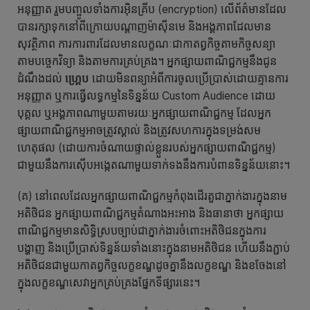
អនុញ្ញាត រួមបញ្ចូលទាំងការអ៊ិនគ្រីប (encryption) លើព័ត៌មានដែល
បានរក្សាទុកនៅពីក្រោយបណ្តាញម៉ាស៊ីនមេ និងអង្គភាពដែលមាន
សុវត្ថិភាព ការការពារដែលមានលក្ខណៈជាកាតព្វកិច្ចតាមកិច្ចសន្យា
តាមបច្ចេកវិទ្យា និងតាមការគ្រប់គ្រង។ អ្នកផ្សាយពាណិជ្ជកម្មនឹងជូន
ដំណឹងដល់
ហ្គ្រេប
ដោយមិនពន្យាអំពីការចូលប្រើប្រាស់ដោយគ្មានការ
អនុញ្ញាត ឬការធ្វើលទ្ធកម្មនៃទិន្នន័យ Custom Audience ដោយ
បុគ្គល ឬអង្គភាពណាមួយតាមរយៈអ្នកផ្សាយពាណិជ្ជកម្ម ដែលអ្នក
ផ្សាយពាណិជ្ជកម្មអាចត្រូវស្គាល់ និងត្រូវសហការក្នុងទម្រង់សម
ហេតុផល (ដោយការចំណាយផ្ទាល់ខ្លួនរបស់អ្នកផ្សាយពាណិជ្ជកម្ម)
ជាមួយនឹងការស៊ើបអង្កេតណាមួយទាក់ទងនឹងការបំពានទិន្នន័យនោះ។
(គ) នៅពេលដែលអ្នកផ្សាយពាណិជ្ជកម្មកំពុងដើរតួជាភ្នាក់ងារក្នុងនាម
អតិថិជន អ្នកផ្សាយពាណិជ្ជកម្មតំណាងអះអាង និងធានាថា អ្នកផ្សាយ
ពាណិជ្ជកម្មមានសិទ្ធិស្របច្បាប់ជាភ្នាក់ងារចំពោះអតិថិជនក្នុងការ
បង្ហាញ និងប្រើប្រាស់ទិន្នន័យទាំងនោះក្នុងនាមអតិថិជន ហើយនឹងភ្ជាប់
អតិថិជនជាមួយកាតព្វកិច្ចលក្ខខណ្ឌដូចគ្នានឹងលក្ខខណ្ឌ និងខចែងនៅ
ក្នុងលក្ខខណ្ឌសេវាអ្នកគ្រប់គ្រងផ្នែកទីផ្សារនេះ។