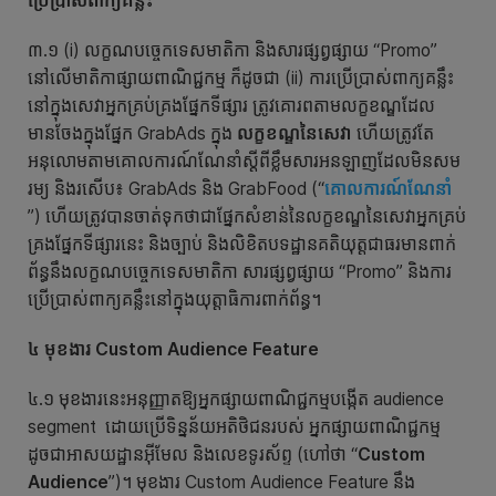
ប្រើប្រាស់ពាក្យគន្លឹះ
៣.១ (i) លក្ខណបច្ចេកទេសមាតិកា និងសារផ្សព្វផ្សាយ “Promo”
នៅលើមាតិកាផ្សាយពាណិជ្ជកម្ម ក៏ដូចជា (ii) ការប្រើប្រាស់ពាក្យគន្លឹះ
នៅក្នុងសេវាអ្នកគ្រប់គ្រងផ្នែកទីផ្សារ ត្រូវគោរពតាមលក្ខខណ្ឌដែល
មានចែងក្នុងផ្នែក GrabAds ក្នុង
លក្ខខណ្ឌនៃសេវា
ហើយត្រូវតែ
អនុលោមតាមគោលការណ៍ណែនាំស្តីពីខ្លឹមសារអនឡាញដែលមិនសម
រម្យ និងរសើប៖ GrabAds និង GrabFood (“
គោលការណ៍ណែនាំ
”) ហើយត្រូវបានចាត់ទុកថាជាផ្នែកសំខាន់នៃលក្ខខណ្ឌនៃសេវាអ្នកគ្រប់
គ្រងផ្នែកទីផ្សារនេះ និងច្បាប់ និងលិខិតបទដ្ឋានគតិយុត្តជាធរមានពាក់
ព័ន្ធនឹងលក្ខណបច្ចេកទេសមាតិកា សារផ្សព្វផ្សាយ “Promo” និងការ
ប្រើប្រាស់ពាក្យគន្លឹះនៅក្នុងយុត្តាធិការពាក់ព័ន្ធ។
៤ មុខងារ
Custom Audience
Feature
៤.១ មុខងារនេះអនុញ្ញាតឱ្យអ្នកផ្សាយពាណិជ្ជកម្មបង្កើត audience
segment ដោយប្រើទិន្នន័យអតិថិជនរបស់ អ្នកផ្សាយពាណិជ្ជកម្ម
ដូចជាអាសយដ្ឋានអ៊ីមែល និងលេខទូរស័ព្ទ (ហៅថា “
Custom
Audience
”)។ មុខងារ Custom Audience Feature នឹង