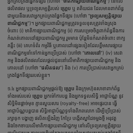
អ្នកគ្រប់គ្រងផ្នែកទីផ្សារ (ហៅថា “
មាតិកា
ផ្សាយពាណិជ្ជកម្ម
”) នៅលើ
ផលិតផល ឬទ្រព្យសម្បត្តិរបស់
ហ្គ្រេប
ឬ តតិយជន ដែលមានពាក់ព័ន្ធ
ជាមួយនឹងសេវាអ្នកគ្រប់គ្រងផ្នែកទីផ្សារ (ហៅថា “
ទ្រព្យ
សម្បត្តិផ្សាយ
ពាណិជ្ជកម្ម
”)។ អ្នកផ្សាយពាណិជ្ជកម្មត្រូវទទួលខុសត្រូវទាំងស្រុង
ចំពោះ (i) មាតិកាផ្សាយពាណិជ្ជកម្ម (ii) ការសម្រេចចិត្តពាក់ព័ន្ធនឹងការ
កំណត់គោលដៅផ្សាយពាណិជ្ជកម្ម រួមមាន ប៉ុន្តែមិនកំណត់ចំពោះ ពាក្យ
គន្លឹះ (iii) គេហទំព័រ កម្មវិធី ឬគោលដៅផ្សេងទៀតដែលខ្លឹមសារផ្សាយ
ពាណិជ្ជកម្មនាំទៅកាន់អ្នកប្រើប្រាស់ (ហៅថា “
គោលដៅ
”) (iv) សេវា
កម្ម និងផលិតផលដែលផ្តល់ជូននៅលើមាតិកាផ្សាយពាណិជ្ជកម្ម និង
គោលដៅ (ហៅថា “
ផលិតផល
”) និង (v) ការប្រើប្រាស់សេវាអ្នកគ្រប់
គ្រងផ្នែកទីផ្សាររបស់ខ្លួន។
១.៤ អ្នកផ្សាយពាណិជ្ជកម្មផ្តល់ឱ្យ
ហ្គ្រេប
និងក្រុមហ៊ុនសាខាពាក់ព័ន្ធ
ទាំងអស់របស់
ហ្គ្រេប
អ្នកម៉ៅការបន្ត និងអ្នកទទួលសិទ្ធិ អាជ្ញាប័ណ្ណ នូវ
សិទ្ធិមិនផ្តាច់មុខ គ្មានសួយសារ (royalty-free) អាចផ្ទេរបាន ធ្វើ
អាជ្ញាប័ណ្ណបន្ដបាន សិទ្ធិអាជ្ញាប័ណ្ណទូទាំងពិភពលោក ដើម្បីប្រើប្រាស់
រក្សាទុក បង្ហាញ ផលិតឡើងវិញ កែប្រែ បង្កើតស្នាដៃចម្លងថ្មី អនុវត្ត
និងចែកចាយលើមាតិកាផ្សាយពាណិជ្ជកម្ម នៅលើទ្រព្យសម្បត្តិផ្សាយ