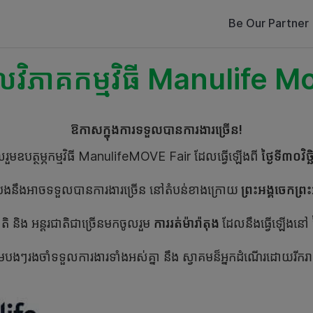
Be Our Partner
លវិភាគកម្មវិធី Manulife M
ឱកាសក្នុងការទទួលបានការងារច្រើន!
ួមឧបត្ថម្ភកម្មវិធី ManulifeMOVE Fair ដែលធ្វើឡើងពី
ថ្ងៃទី​៣០វិច
 បងនឹងអាចទទួលបានការងារច្រើន នៅតំបន់ខាងក្រោយ
ព្រះអង្គចេកព្រ
ិ​ និង​ អន្តរជាតិ​ជាច្រើនមកចូលរួម
ការរត់ម៉ារ៉ាតុង
ដែលនឹងធ្វើឡើងនៅ
មបងៗរងចាំទទួលការងារទាំងអស់គ្នា​ នឹង ស្វាគមន៏អ្នកដំណើរដោយរីករ