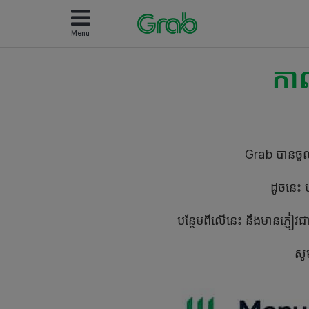
Menu
កា
Grab បានចូលរ
ដូចនេះ
បន្ថែមពីលើនេះ នឹងមានភ្ញៀវជាត
សូ