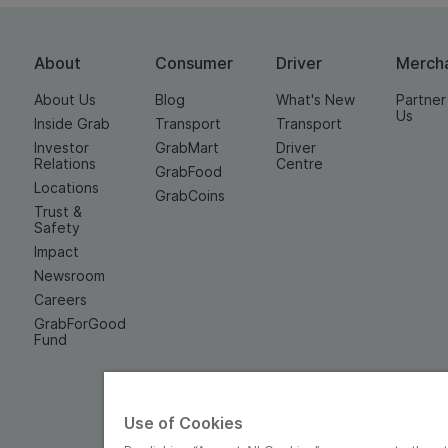
About
Consumer
Driver
Merch
About Us
Blog
What's New
Partner
Us
Inside Grab
Transport
Transport
Investor
GrabMart
Driver
Relations
Centre
GrabFood
Locations
GrabCoins
Trust &
Safety
Impact
Newsroom
Careers
GrabForGood
Fund
Use of Cookies