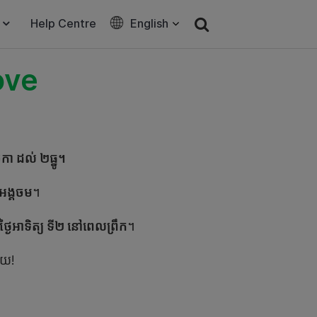
Help Centre
English
ove
្ឆិកា ដល់ ២ធ្នូ។
ះអង្គចម
។
ថ្ងៃអាទិត្យ ទី២ នៅពេលព្រឹក
។
ាយ!