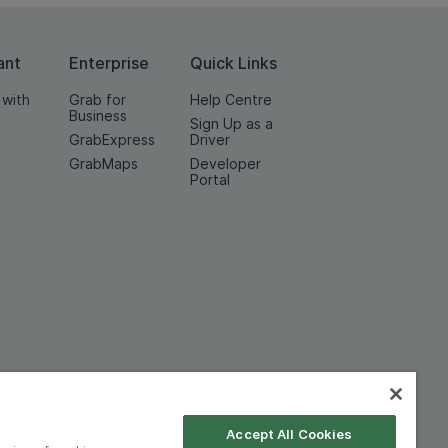
ant
Enterprise
Quick Links
 with
Grab for
Help Centre
Business
Sign Up as a
GrabExpress
Driver
GrabMaps
Developer
Portal
Accept All Cookies