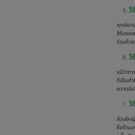
วิ
ฤกษ์ยามเ
สิริมงคล
ร่วมด้วย
วิ
แม้ว่ากา
ก็เป็นคำ
ความอัป
ว
ส่วนใหญ่
ชื่อร้า