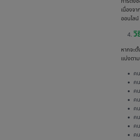
การตั้งช
เนื่องจา
ออนไลน์ 
วิ
หากจะตั้
แบ่งตามวั
คน
คน
คน
คน
คน
คน
คนเ
คน