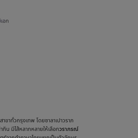
ม้เอก
ายสาขาทั่วกรุงเทพ โดยซาลาเปาวราภ
ากิน มีไส้หลากหลายให้เลือก
วราภรณ์
ศาสตร์จากคำภาษาไทยแยกเป็นตัวอักษร