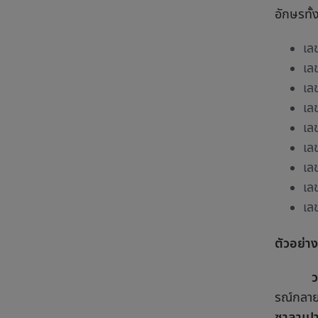
อักษรทั
เลข
เลข
เล
เล
เล
เล
เลข
เลข
เล
ตัวอย่าง
วราภ
รณ์กลายเ
ซาลาเปา