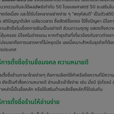
มาบวกรวมกันจะได้ผลลัพธ์เท่ากับ 50 โดยเลขศาสตร์ 50 จะเสริมใน
่างต่อเนื่อง และได้รับโชคลาภอย่างง่าย ๆ “พฤหัสบดี” เป็นตัวสต
สติปัญญาดีเลิศ เฉลียวฉลาด ซื่อสัตย์ซื่อตรง ไร้ซึ่งปัญหา มีโ
มสำเร็จในเรื่องการเงินเป็นอย่างดี ส่วนดาวมฤตยู แสดงถึงความเจ
ทธิ์คุ้มครอง มีโชคในต่างแดน หากทำธุรกิจที่เกี่ยวข้องกับชาวต่างช
ี่บ่งบอกถึงการแสวงหาที่ไม่หยุดนิ่ง เลขนี้เหมาะสำหรับธุรกิจที่ต
างประเทศ
ธีการตั้งชื่อร้านชื่อมงคล ความหมายดี
รตั้งชื่อร้านภาษาไทยง่ายๆ คือการเลือกใช้คำหรือข้อความที่มีค
ยังเป็นคำสื่อความหมายดี อ่านแล้วเข้าใจง่าย เช่น มั่งมี รุ่งโรจน
ำเหล่านี้เป็นชื่อหลัก หรือใช้เสริมด้านหลังชื่อหลักก็ได้เช่นกัน
ธีการตั้งชื่อร้านให้อ่านง่าย