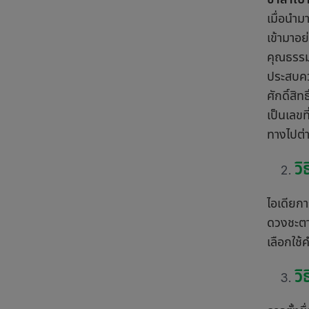
เมื่อนำ
เข้ามาอย
คุณธรรม 
ประสบควา
ศักดิ์สิ
เป็นเลขท
ทางไปต่
วิ
ไอเดียกา
ดวงชะตา 
เลือกใช้ค
วิ