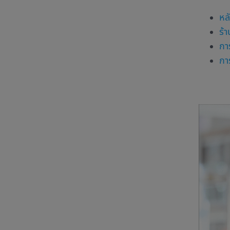
หล
ร้
กา
กา