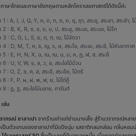
้งภาษาไทยและภาษาอังกฤษตามหลักโหราเลขศาสตร์ได้ดังนี้ค่ะ
 1 : A, I, J, Q, Y, ก, ด, ท, ถ, ภ, ฤ, ฤา, สระอุ, สระอา, สระอำ, ไ
 2 : B, K, R, ข, ช, ง, บ, ป, สระอู, สระเอ, สระแอ, ไม้โท
ข 3 : C, G, L, S, ฆ, ต, ฑ, ฒ, ไม้จัตวา
ข 4 : D, M, T, ค, ธ, ญ, ร, ษ, สระโอ, สระอะ, สระอิ, ไม้หันอากาศ
ข 5 : E, H, N, X, ฉ, ณ, ฌ, น, ม, ห, ฏ, ฬ, ฮ, สระอึ
ข 6 : U, V, W, จ, ล, ว, อ, สระใอไม้ม้วน
 7 : O, Z, ซ, ศ, ส, สระอี, สระอือ, ไม้ตรี
 8 : F, P, ผ, ฝ, พ, ฟ, ย, ไม้ไต่คู้
ข 9 : ฎ, ฐ, สระไอไม้มลาย, การันต์
 เช่น
รณ์ ซาลาเปา
จากร้านเก่าแก่ย่านนางเลิ้ง สู่ร้านวราภรณ์หล
ป็นตัวแทนของซาลาเปาที่มีแป้งนุ่ม รสชาติกลมกล่อม กลิ่นหอมน่
 ได้เลขศาสตร์
50
ซึ่งเป็นเลขที่ดีมากเลขหนึ่ง เมื่อถอดค่าเลข