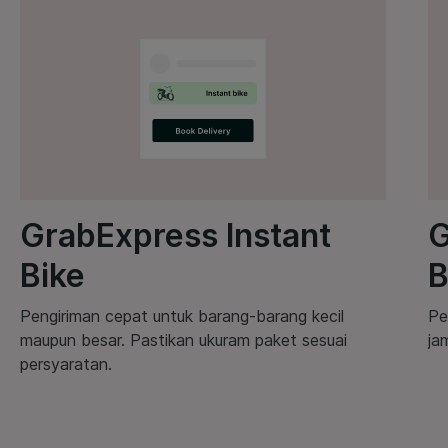
GrabExpress Instant
G
Bike
B
Pengiriman cepat untuk barang-barang kecil
Pe
maupun besar. Pastikan ukuram paket sesuai
ja
persyaratan.